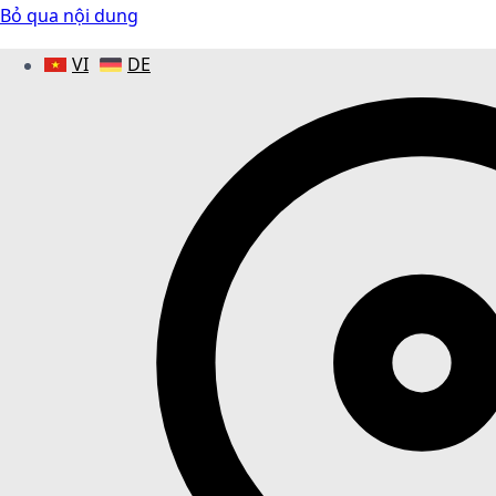
Bỏ qua nội dung
VI
DE