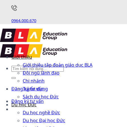
0964.000.670
Giới thiệu
Giới thiệu tập đoàn giáo dục BLA
Đội ngũ lãnh đạo
Chi nhánh
Đăng ký tư vấn
Tuyển dụng
Sách du học Đức
Đăng ký tư vấn
Du học Đức
Du học nghề Đức
Du học Đại học Đức