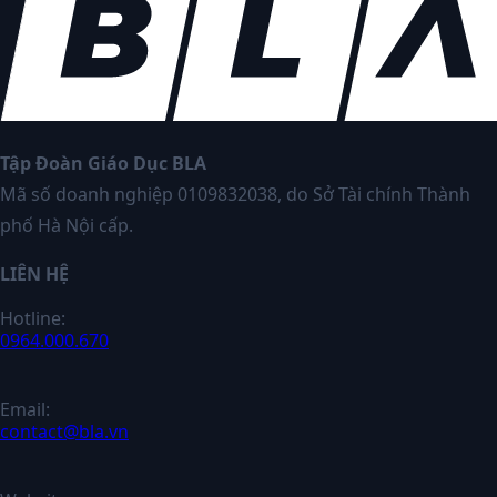
Tập Đoàn Giáo Dục BLA
Mã số doanh nghiệp 0109832038, do Sở Tài chính Thành
phố Hà Nội cấp.
LIÊN HỆ
Hotline:
0964.000.670
Email:
contact@bla.vn