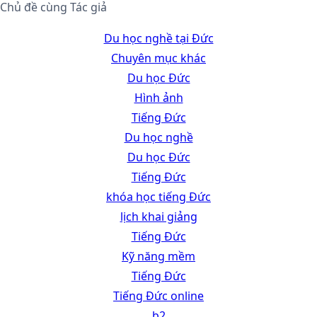
Chủ đề cùng Tác giả
Du học nghề tại Đức
Chuyên mục khác
Du học Đức
Hình ảnh
Tiếng Đức
Du học nghề
Du học Đức
Tiếng Đức
khóa học tiếng Đức
lịch khai giảng
Tiếng Đức
Kỹ năng mềm
Tiếng Đức
Tiếng Đức online
b2