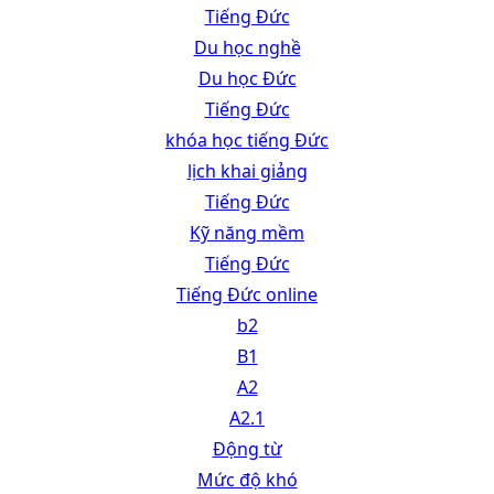
Tiếng Đức
Du học nghề
Du học Đức
Tiếng Đức
khóa học tiếng Đức
lịch khai giảng
Tiếng Đức
Kỹ năng mềm
Tiếng Đức
Tiếng Đức online
b2
B1
A2
A2.1
Động từ
Mức độ khó