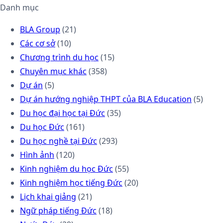
Danh mục
BLA Group
(21)
Các cơ sở
(10)
Chương trình du học
(15)
Chuyên mục khác
(358)
Dự án
(5)
Dự án hướng nghiệp THPT của BLA Education
(5)
Du học đại học tại Đức
(35)
Du học Đức
(161)
Du học nghề tại Đức
(293)
Hình ảnh
(120)
Kinh nghiệm du học Đức
(55)
Kinh nghiệm học tiếng Đức
(20)
Lịch khai giảng
(21)
Ngữ pháp tiếng Đức
(18)