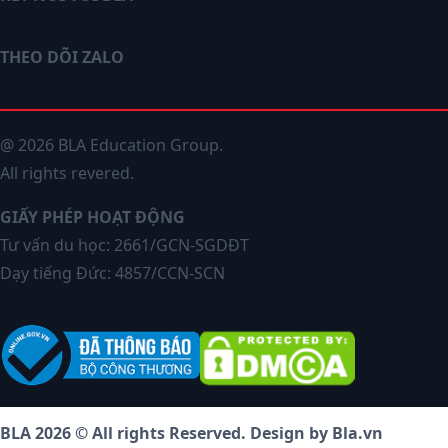
THEO DÕI ZALO
@ 2026 BLA Education Group.
All rights revered.
GIẤY PHÉP HOẠT ĐỘNG
Tư vấn du học: 2661/GCN-SGDĐT
Dạy tiếng Đức: 4857/CCN-SCN
BLA 2026 © All rights Reserved. Design by Bla.vn