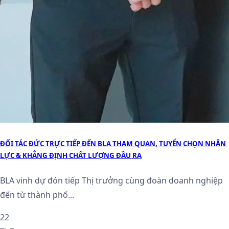
ĐỐI TÁC ĐỨC TRỰC TIẾP ĐẾN BLA THAM QUAN, TUYỂN CHỌN NHÂN
LỰC & KHẲNG ĐỊNH CHẤT LƯỢNG ĐẦU RA
BLA vinh dự đón tiếp Thị trưởng cùng đoàn doanh nghiệp
đến từ thành phố...
22