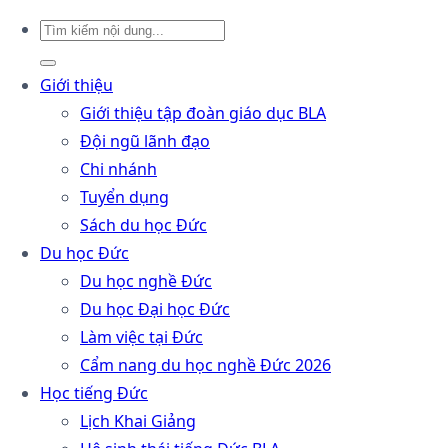
Giới thiệu
Giới thiệu tập đoàn giáo dục BLA
Đội ngũ lãnh đạo
Chi nhánh
Tuyển dụng
Sách du học Đức
Du học Đức
Du học nghề Đức
Du học Đại học Đức
Làm việc tại Đức
Cẩm nang du học nghề Đức 2026
Học tiếng Đức
Lịch Khai Giảng