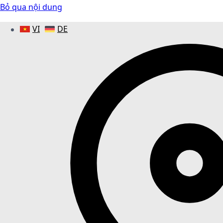
Bỏ qua nội dung
VI
DE