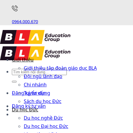
0964.000.670
Giới thiệu
Giới thiệu tập đoàn giáo dục BLA
Đội ngũ lãnh đạo
Chi nhánh
Đăng ký tư vấn
Tuyển dụng
Sách du học Đức
Đăng ký tư vấn
Du học Đức
Du học nghề Đức
Du học Đại học Đức