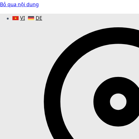
Bỏ qua nội dung
VI
DE