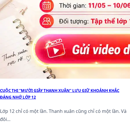
CUỘC THI “MƯỜI GIÂY THANH XUÂN” LƯU GIỮ KHOẢNH KHẮC
ĐÁNG NHỚ LỚP 12
Lớp 12 chỉ có một lần. Thanh xuân cũng chỉ có một lần. Và
đôi...