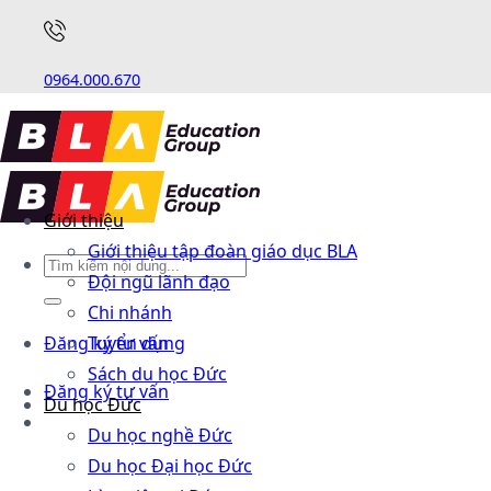
0964.000.670
Giới thiệu
Giới thiệu tập đoàn giáo dục BLA
Đội ngũ lãnh đạo
Chi nhánh
Đăng ký tư vấn
Tuyển dụng
Sách du học Đức
Đăng ký tư vấn
Du học Đức
Du học nghề Đức
Du học Đại học Đức