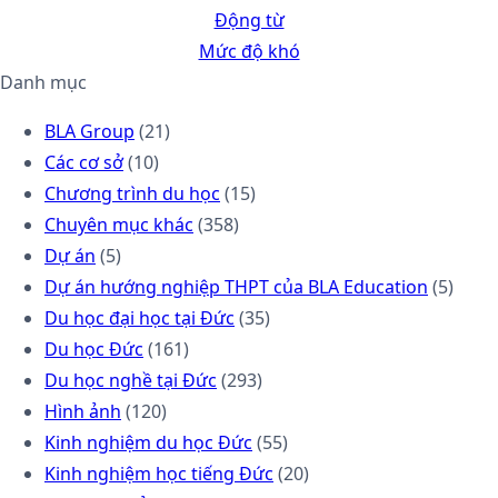
Động từ
Mức độ khó
Danh mục
BLA Group
(21)
Các cơ sở
(10)
Chương trình du học
(15)
Chuyên mục khác
(358)
Dự án
(5)
Dự án hướng nghiệp THPT của BLA Education
(5)
Du học đại học tại Đức
(35)
Du học Đức
(161)
Du học nghề tại Đức
(293)
Hình ảnh
(120)
Kinh nghiệm du học Đức
(55)
Kinh nghiệm học tiếng Đức
(20)