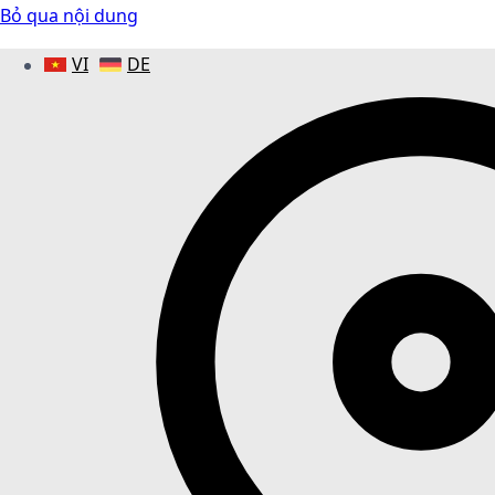
Bỏ qua nội dung
VI
DE