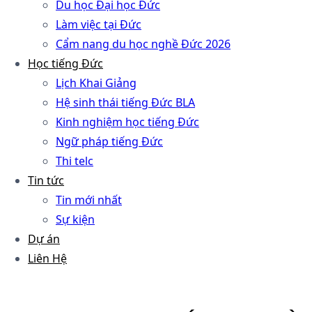
Du học Đại học Đức
Làm việc tại Đức
Cẩm nang du học nghề Đức 2026
Học tiếng Đức
Lịch Khai Giảng
Hệ sinh thái tiếng Đức BLA
Kinh nghiệm học tiếng Đức
Ngữ pháp tiếng Đức
Thi telc
Tin tức
Tin mới nhất
Sự kiện
Dự án
Liên Hệ