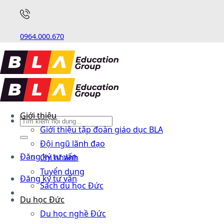
0964.000.670
Giới thiệu
Giới thiệu tập đoàn giáo dục BLA
Đội ngũ lãnh đạo
Đăng ký tư vấn
Chi nhánh
Tuyển dụng
Đăng ký tư vấn
Sách du học Đức
Du học Đức
Du học nghề Đức