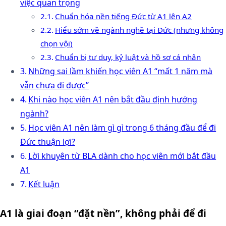
việc quan trọng
Chuẩn hóa nền tiếng Đức từ A1 lên A2
Hiểu sớm về ngành nghề tại Đức (nhưng không
chọn vội)
Chuẩn bị tư duy, kỷ luật và hồ sơ cá nhân
Những sai lầm khiến học viên A1 “mất 1 năm mà
vẫn chưa đi được”
Khi nào học viên A1 nên bắt đầu định hướng
ngành?
Học viên A1 nên làm gì gì trong 6 tháng đầu để đi
Đức thuận lợi?
Lời khuyên từ BLA dành cho học viên mới bắt đầu
A1
Kết luận
A1 là giai đoạn “đặt nền”, không phải để đi