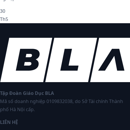
30
Th5
Tập Đoàn Giáo Dục BLA
Mã số doanh nghiệp 0109832038, do Sở Tài chính Thành
phố Hà Nội cấp.
LIÊN HỆ