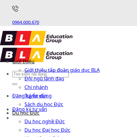
0964.000.670
Giới thiệu
Giới thiệu tập đoàn giáo dục BLA
Đội ngũ lãnh đạo
Chi nhánh
Đăng ký tư vấn
Tuyển dụng
Sách du học Đức
Đăng ký tư vấn
Du học Đức
Du học nghề Đức
Du học Đại học Đức