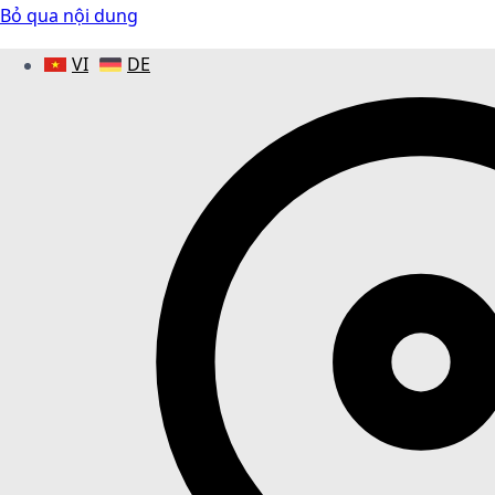
Bỏ qua nội dung
VI
DE