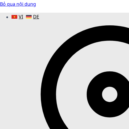
Bỏ qua nội dung
VI
DE