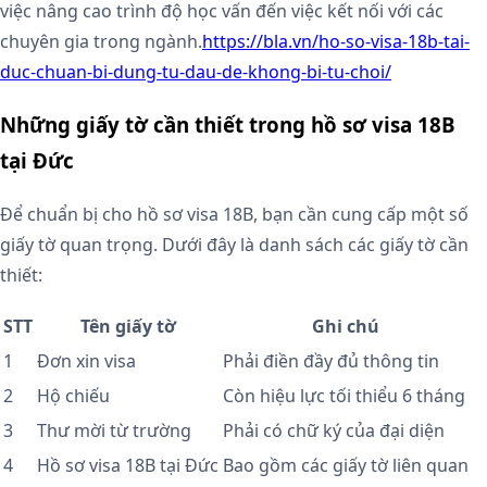
việc nâng cao trình độ học vấn đến việc kết nối với các
chuyên gia trong ngành.
https://bla.vn/ho-so-visa-18b-tai-
duc-chuan-bi-dung-tu-dau-de-khong-bi-tu-choi/
Những giấy tờ cần thiết trong hồ sơ visa 18B
tại Đức
Để chuẩn bị cho hồ sơ visa 18B, bạn cần cung cấp một số
giấy tờ quan trọng. Dưới đây là danh sách các giấy tờ cần
thiết:
STT
Tên giấy tờ
Ghi chú
1
Đơn xin visa
Phải điền đầy đủ thông tin
2
Hộ chiếu
Còn hiệu lực tối thiểu 6 tháng
3
Thư mời từ trường
Phải có chữ ký của đại diện
4
Hồ sơ visa 18B tại Đức
Bao gồm các giấy tờ liên quan