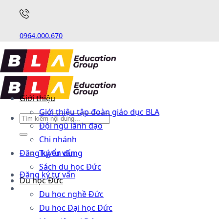
0964.000.670
Giới thiệu
Giới thiệu tập đoàn giáo dục BLA
Đội ngũ lãnh đạo
Chi nhánh
Đăng ký tư vấn
Tuyển dụng
Sách du học Đức
Đăng ký tư vấn
Du học Đức
Du học nghề Đức
Du học Đại học Đức