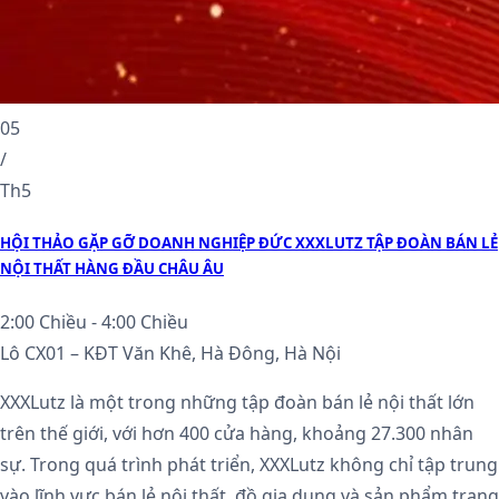
05
/
Th5
HỘI THẢO GẶP GỠ DOANH NGHIỆP ĐỨC XXXLUTZ TẬP ĐOÀN BÁN LẺ
NỘI THẤT HÀNG ĐẦU CHÂU ÂU
2:00 Chiều - 4:00 Chiều
Lô CX01 – KĐT Văn Khê, Hà Đông, Hà Nội
XXXLutz là một trong những tập đoàn bán lẻ nội thất lớn
trên thế giới, với hơn 400 cửa hàng, khoảng 27.300 nhân
sự. Trong quá trình phát triển, XXXLutz không chỉ tập trung
vào lĩnh vực bán lẻ nội thất, đồ gia dụng và sản phẩm trang