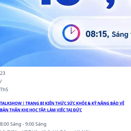
23
/
Th5
TALKSHOW | TRANG BỊ KIẾN THỨC SỨC KHỎE & KỸ NĂNG BẢO VỆ
BẢN THÂN KHI HỌC TẬP, LÀM VIỆC TẠI ĐỨC
8:00 Sáng - 9:00 Sáng