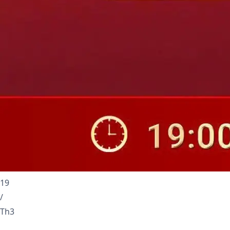
19
/
Th3