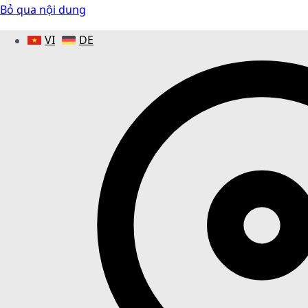
Bỏ qua nội dung
VI
DE