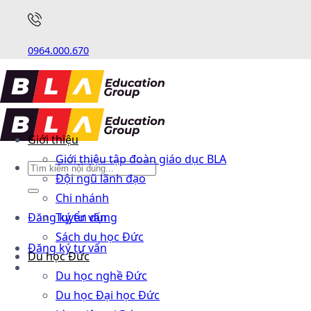
0964.000.670
Giới thiệu
Giới thiệu tập đoàn giáo dục BLA
Đội ngũ lãnh đạo
Chi nhánh
Đăng ký tư vấn
Tuyển dụng
Sách du học Đức
Đăng ký tư vấn
Du học Đức
Du học nghề Đức
Du học Đại học Đức