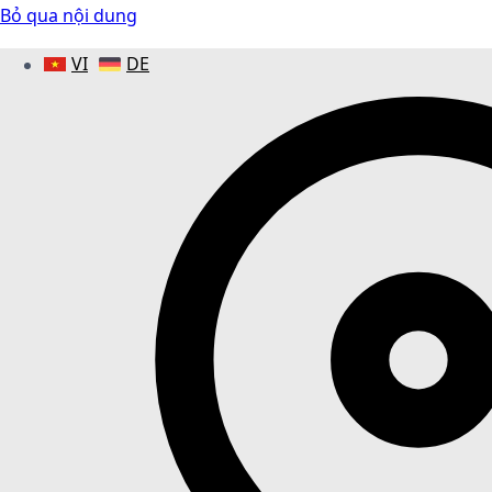
Bỏ qua nội dung
VI
DE