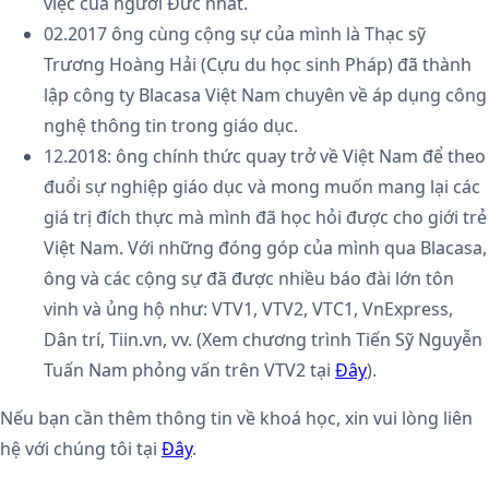
việc của người Đức nhất.
02.2017 ông cùng cộng sự của mình là Thạc sỹ
Trương Hoàng Hải (Cựu du học sinh Pháp) đã thành
lập công ty Blacasa Việt Nam chuyên về áp dụng công
nghệ thông tin trong giáo dục.
12.2018: ông chính thức quay trở về Việt Nam để theo
đuổi sự nghiệp giáo dục và mong muốn mang lại các
giá trị đích thực mà mình đã học hỏi được cho giới trẻ
Việt Nam. Với những đóng góp của mình qua Blacasa,
ông và các cộng sự đã được nhiều báo đài lớn tôn
vinh và ủng hộ như: VTV1, VTV2, VTC1, VnExpress,
Dân trí, Tiin.vn, vv. (Xem chương trình Tiến Sỹ Nguyễn
Tuấn Nam phỏng vấn trên VTV2 tại
Đây
).
Nếu bạn cần thêm thông tin về khoá học, xin vui lòng liên
hệ với chúng tôi tại
Đây
.