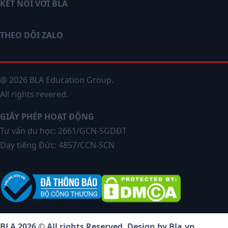
KẾT NỐI VỚI BLA
THEO DÕI ZALO
@ 2026 BLA Education Group.
All rights revered.
GIẤY PHÉP HOẠT ĐỘNG
Tư vấn du học: 2661/GCN-SGDĐT
Dạy tiếng Đức: 4857/CCN-SCN
BLA 2026 © All rights Reserved. Design by Bla.vn