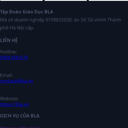
Tập Đoàn Giáo Dục BLA
Mã số doanh nghiệp 0109832038, do Sở Tài chính Thành
phố Hà Nội cấp.
LIÊN HỆ
Hotline:
0964.000.670
Email:
contact@bla.vn
Website:
https://bla.vn
DỊCH VỤ CỦA BLA