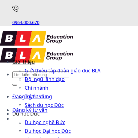
0964.000.670
Giới thiệu
Giới thiệu tập đoàn giáo dục BLA
Đội ngũ lãnh đạo
Chi nhánh
Đăng ký tư vấn
Tuyển dụng
Sách du học Đức
Đăng ký tư vấn
Du học Đức
Du học nghề Đức
Du học Đại học Đức