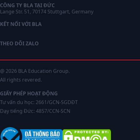
CÔNG TY BLA TẠI ĐỨC
Lange Str. 51, 70174 Stuttgart, Germany
KẾT NỐI VỚI BLA
THEO DÕI ZALO
@ 2026 BLA Education Group.
All rights revered.
GIẤY PHÉP HOẠT ĐỘNG
Tư vấn du học: 2661/GCN-SGDĐT
Dạy tiếng Đức: 4857/CCN-SCN