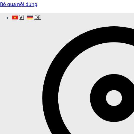
Bỏ qua nội dung
VI
DE