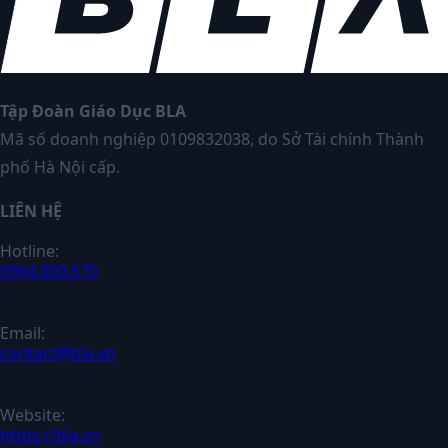
Tập Đoàn Giáo Dục BLA
Mã số doanh nghiệp 0109832038, do Sở Tài chính Thành
phố Hà Nội cấp.
LIÊN HỆ
Hotline:
0964.000.670
Email:
contact@bla.vn
Website:
https://bla.vn