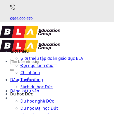
0964.000.670
Giới thiệu
Giới thiệu tập đoàn giáo dục BLA
Đội ngũ lãnh đạo
Chi nhánh
Đăng ký tư vấn
Tuyển dụng
Sách du học Đức
Đăng ký tư vấn
Du học Đức
Du học nghề Đức
Du học Đại học Đức