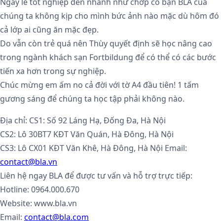
Ngày lễ tốt nghiệp đến nhanh như chớp cô bạn BLA của
chúng ta không kịp cho mình bức ảnh nào mặc dù hôm đó
cả lớp ai cũng ăn mặc đẹp.
Do vẫn còn trẻ quá nên Thùy quyết định sẽ học nâng cao
trong ngành khách sạn Fortbildung để có thể có các bước
tiến xa hơn trong sự nghiệp.
Chúc mừng em ấm no cả đời với tờ A4 đầu tiên! 1 tấm
gương sáng để chúng ta học tập phải không nào.
Địa chỉ: CS1: Số 92 Láng Hạ, Đống Đa, Hà Nội
CS2: Lô 30BT7 KĐT Văn Quán, Hà Đông, Hà Nội
CS3: Lô CX01 KĐT Văn Khê, Hà Đông, Hà Nội Email:
contact@bla.vn
Liên hệ ngay BLA để được tư vấn và hỗ trợ trực tiếp:
Hotline:
0964.000.670
Website:
www.bla.vn
Email:
contact@bla.com