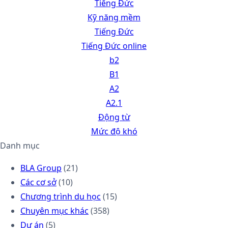
Tiếng Đức
Kỹ năng mềm
Tiếng Đức
Tiếng Đức online
b2
B1
A2
A2.1
Động từ
Mức độ khó
Danh mục
BLA Group
(21)
Các cơ sở
(10)
Chương trình du học
(15)
Chuyên mục khác
(358)
Dự án
(5)