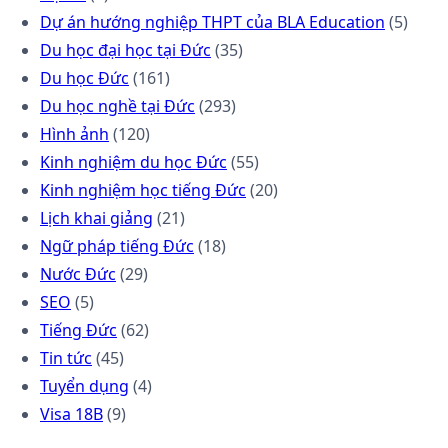
Dự án hướng nghiệp THPT của BLA Education
(5)
Du học đại học tại Đức
(35)
Du học Đức
(161)
Du học nghề tại Đức
(293)
Hình ảnh
(120)
Kinh nghiệm du học Đức
(55)
Kinh nghiệm học tiếng Đức
(20)
Lịch khai giảng
(21)
Ngữ pháp tiếng Đức
(18)
Nước Đức
(29)
SEO
(5)
Tiếng Đức
(62)
Tin tức
(45)
Tuyển dụng
(4)
Visa 18B
(9)