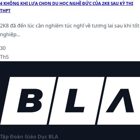
4 KHÔNG KHI LỰA CHỌN DU HỌC NGHỀ ĐỨC CỦA 2K8 SAU KỲ THI
THPT
2K8 đã đến lúc cần nghiêm túc nghĩ về tương lai sau khi tốt
nghiệp...
30
Th5
Tập Đoàn Giáo Dục BLA