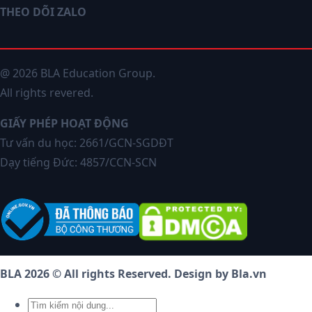
THEO DÕI ZALO
@ 2026 BLA Education Group.
All rights revered.
GIẤY PHÉP HOẠT ĐỘNG
Tư vấn du học: 2661/GCN-SGDĐT
Dạy tiếng Đức: 4857/CCN-SCN
BLA 2026 © All rights Reserved. Design by Bla.vn