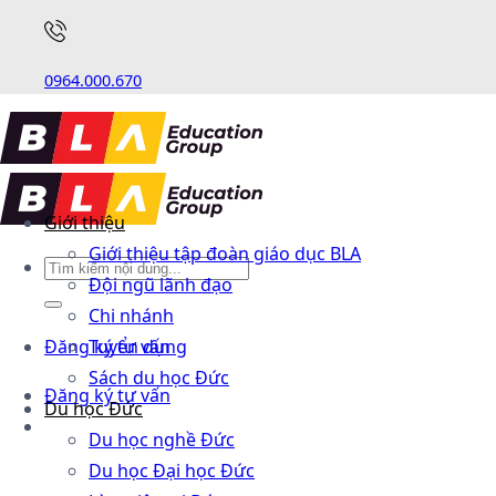
0964.000.670
Giới thiệu
Giới thiệu tập đoàn giáo dục BLA
Đội ngũ lãnh đạo
Chi nhánh
Đăng ký tư vấn
Tuyển dụng
Sách du học Đức
Đăng ký tư vấn
Du học Đức
Du học nghề Đức
Du học Đại học Đức