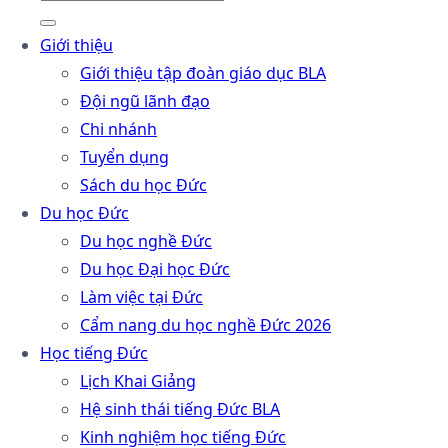
Giới thiệu
Giới thiệu tập đoàn giáo dục BLA
Đội ngũ lãnh đạo
Chi nhánh
Tuyển dụng
Sách du học Đức
Du học Đức
Du học nghề Đức
Du học Đại học Đức
Làm việc tại Đức
Cẩm nang du học nghề Đức 2026
Học tiếng Đức
Lịch Khai Giảng
Hệ sinh thái tiếng Đức BLA
Kinh nghiệm học tiếng Đức