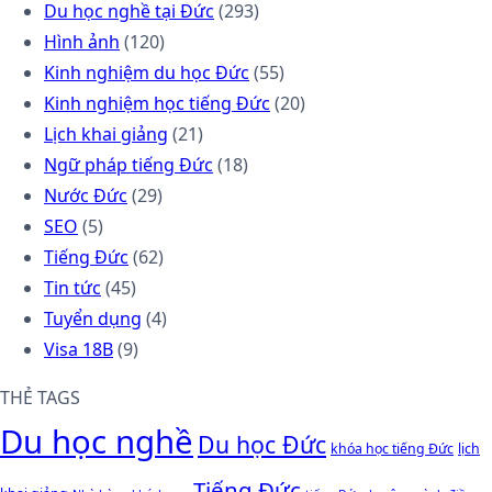
Du học nghề tại Đức
(293)
Hình ảnh
(120)
Kinh nghiệm du học Đức
(55)
Kinh nghiệm học tiếng Đức
(20)
Lịch khai giảng
(21)
Ngữ pháp tiếng Đức
(18)
Nước Đức
(29)
SEO
(5)
Tiếng Đức
(62)
Tin tức
(45)
Tuyển dụng
(4)
Visa 18B
(9)
THẺ TAGS
Du học nghề
Du học Đức
khóa học tiếng Đức
lịch
Tiếng Đức