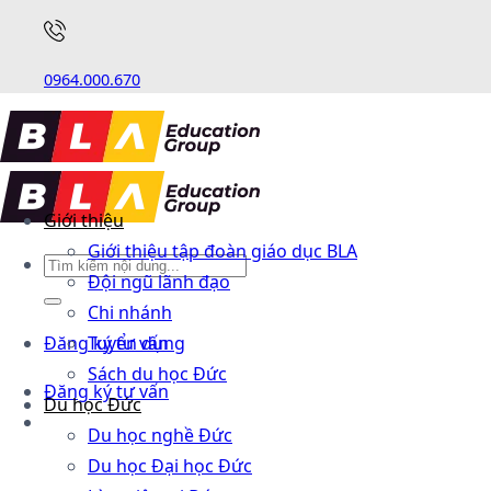
0964.000.670
Giới thiệu
Giới thiệu tập đoàn giáo dục BLA
Đội ngũ lãnh đạo
Chi nhánh
Đăng ký tư vấn
Tuyển dụng
Sách du học Đức
Đăng ký tư vấn
Du học Đức
Du học nghề Đức
Du học Đại học Đức