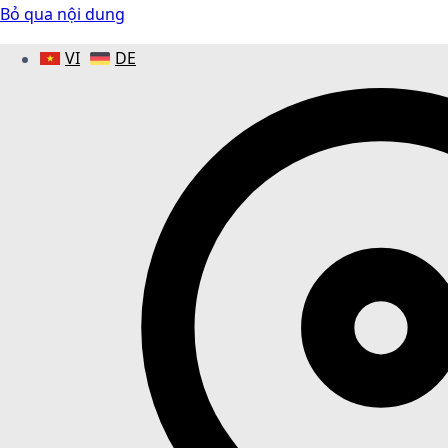
Bỏ qua nội dung
VI
DE