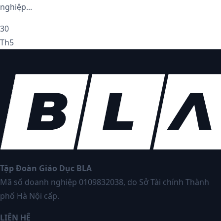
nghiệp...
30
Th5
Tập Đoàn Giáo Dục BLA
Mã số doanh nghiệp 0109832038, do Sở Tài chính Thành
phố Hà Nội cấp.
LIÊN HỆ