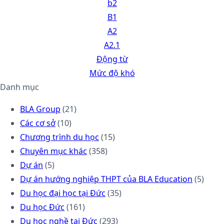
b2
B1
A2
A2.1
Động từ
Mức độ khó
Danh mục
BLA Group
(21)
Các cơ sở
(10)
Chương trình du học
(15)
Chuyên mục khác
(358)
Dự án
(5)
Dự án hướng nghiệp THPT của BLA Education
(5)
Du học đại học tại Đức
(35)
Du học Đức
(161)
Du học nghề tại Đức
(293)