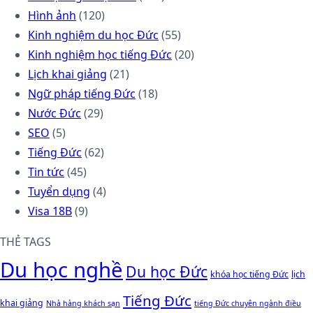
Hình ảnh
(120)
Kinh nghiệm du học Đức
(55)
Kinh nghiệm học tiếng Đức
(20)
Lịch khai giảng
(21)
Ngữ pháp tiếng Đức
(18)
Nước Đức
(29)
SEO
(5)
Tiếng Đức
(62)
Tin tức
(45)
Tuyển dụng
(4)
Visa 18B
(9)
THẺ TAGS
Du học nghề
Du học Đức
khóa học tiếng Đức
lịch
Tiếng Đức
khai giảng
Nhà hàng khách sạn
tiếng Đức chuyên ngành điều