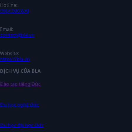
Hotline:
0964.000.670
Email:
contact@bla.vn
Website:
https://bla.vn
DỊCH VỤ CỦA BLA
Đào tạo tiếng Đức
Du học nghề Đức
Du học đại học Đức