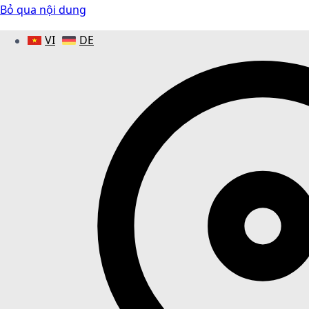
Bỏ qua nội dung
VI
DE