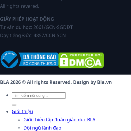
All rights revered.
GIẤY PHÉP HOẠT ĐỘNG
Tư vấn du học: 2661/GCN-SGDĐT
Dạy tiếng Đức: 4857/CCN-SCN
BLA 2026 © All rights Reserved. Design by Bla.vn
Giới thiệu
Giới thiệu tập đoàn giáo dục BLA
Đội ngũ lãnh đạo