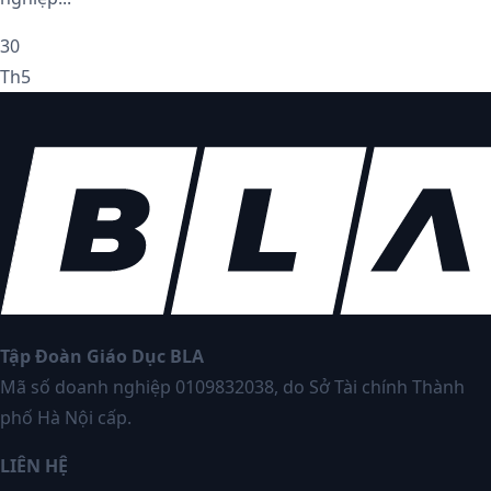
30
Th5
Tập Đoàn Giáo Dục BLA
Mã số doanh nghiệp 0109832038, do Sở Tài chính Thành
phố Hà Nội cấp.
LIÊN HỆ