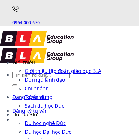
0964.000.670
Giới thiệu
Giới thiệu tập đoàn giáo dục BLA
Đội ngũ lãnh đạo
Chi nhánh
Đăng ký tư vấn
Tuyển dụng
Sách du học Đức
Đăng ký tư vấn
Du học Đức
Du học nghề Đức
Du học Đại học Đức