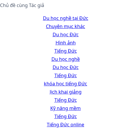
Chủ đề cùng Tác giả
Du học nghề tại Đức
Chuyên mục khác
Du học Đức
Hình ảnh
Tiếng Đức
Du học nghề
Du học Đức
Tiếng Đức
khóa học tiếng Đức
lịch khai giảng
Tiếng Đức
Kỹ năng mềm
Tiếng Đức
Tiếng Đức online