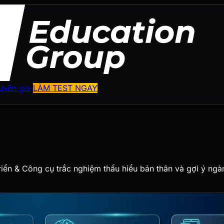
uyên gia
LÀM TEST NGAY
riển & Công cụ trắc nghiệm thấu hiểu bản thân và gợi ý ng